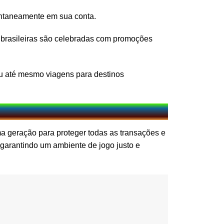
antaneamente em sua conta.
 brasileiras são celebradas com promoções
u até mesmo viagens para destinos
ma geração para proteger todas as transações e
 garantindo um ambiente de jogo justo e