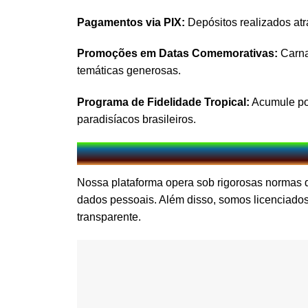
Pagamentos via PIX:
Depósitos realizados atr
Promoções em Datas Comemorativas:
Carna
temáticas generosas.
Programa de Fidelidade Tropical:
Acumule pon
paradisíacos brasileiros.
Segurança e Confiabilidad
Nossa plataforma opera sob rigorosas normas d
dados pessoais. Além disso, somos licenciados
transparente.