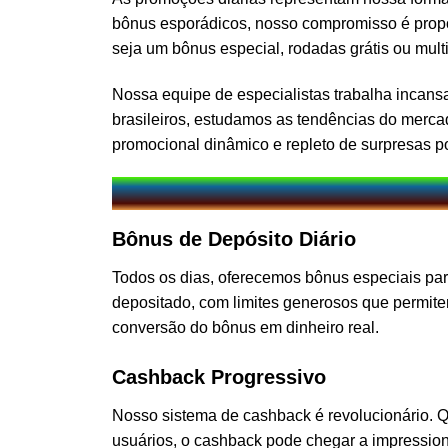
bônus esporádicos, nosso compromisso é propor
seja um bônus especial, rodadas grátis ou mult
Nossa equipe de especialistas trabalha incans
brasileiros, estudamos as tendências do merc
promocional dinâmico e repleto de surpresas po
Principais Categorias de 
Bônus de Depósito Diário
Todos os dias, oferecemos bônus especiais par
depositado, com limites generosos que permitem
conversão do bônus em dinheiro real.
Cashback Progressivo
Nosso sistema de cashback é revolucionário. 
usuários, o cashback pode chegar a impressio