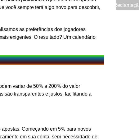
Reclamaçã
e você sempre terá algo novo para descobrir,
alisamos as preferências dos jogadores
ais exigentes. O resultado? Um calendário
podem variar de 50% a 200% do valor
 são transparentes e justos, facilitando a
uas apostas. Começando em 5% para novos
ticamente em sua conta, sem necessidade de